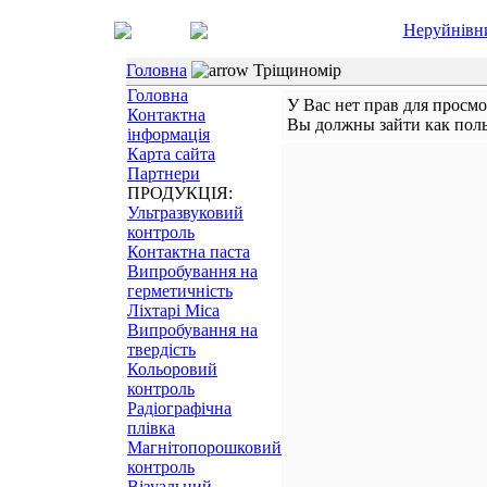
Неруйнівн
Головна
Тріщиномір
Головна
У Вас нет прав для просмо
Контактна
Вы должны зайти как поль
інформація
Карта сайта
Партнери
ПРОДУКЦІЯ:
Ультразвуковий
контроль
Контактна паста
Випробування на
герметичність
Ліхтарі Mica
Випробування на
твердість
Кольоровий
контроль
Радіографічна
плівка
Магнітопорошковий
контроль
Візуальний