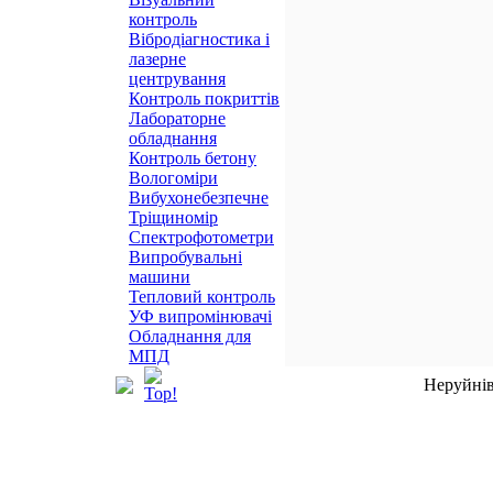
контроль
Вібродіагностика і
лазерне
центрування
Контроль покриттів
Лабораторне
обладнання
Контроль бетону
Вологоміри
Вибухонебезпечне
Тріщиномір
Спектрофотометри
Випробувальні
машини
Тепловий контроль
УФ випромінювачі
Обладнання для
МПД
Неруйнів