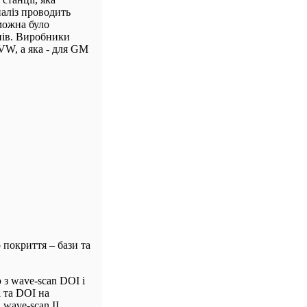
наліз проводить
 можна було
нів. Виробники
VW, а яка - для GM
 покриття – бази та
 з wave-scan DOI і
 та DOI на
 wave-scan II