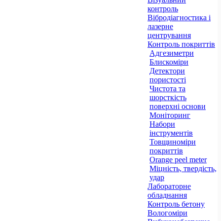
контроль
Вібродіагностика і
лазерне
центрування
Контроль покриттів
Адгезиметри
Блискоміри
Детектори
пористості
Чистота та
шорсткість
поверхні основи
Моніторинг
Набори
інструментів
Товщиноміри
покриттів
Orange peel meter
Міцність, твердість,
удар
Лабораторне
обладнання
Контроль бетону
Вологоміри