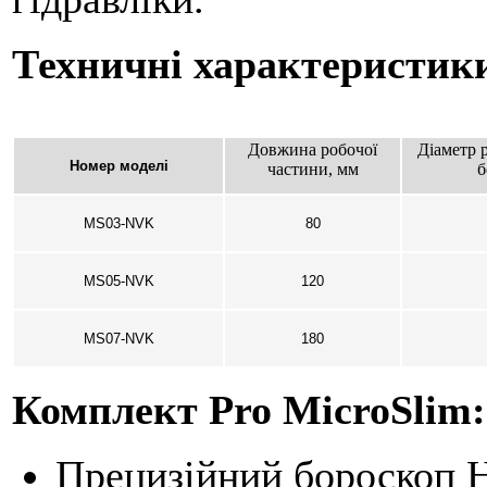
Техничні характеристик
Довжина робочої
Діаметр 
Номер моделі
частини, мм
б
MS03-NVK
80
MS05-NVK
120
MS07-NVK
180
Комплект Pro MicroSlim:
Прецизійний бороскоп 