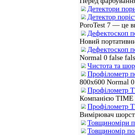
Перед фарбування
Детектори пори
Детектор поріст
PoroTest 7 — це в
Дефектоскоп по
Новий портативни
Дефектоскоп по
Normal 0 false f
Чистота та шор
Профілометр по
800x600 Normal 0 
Профілометр T
Компанією TIME 
Профілометр T
Вимірювач шорстк
Товщиноміри п
Товщиномір пок