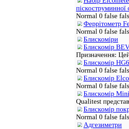
Набір Elcomete
піскоструминної 
Normal 0 false fa
Феррітометр Fe
Normal 0 false fa
Блискоміри
Блискомір BEV
Призначення: Цей
Блискомір HG
Normal 0 false fa
Блискомір Elco
Normal 0 false fa
Блискомір Min
Qualitest предста
Блискомір покр
Normal 0 false fa
Адгезиметри