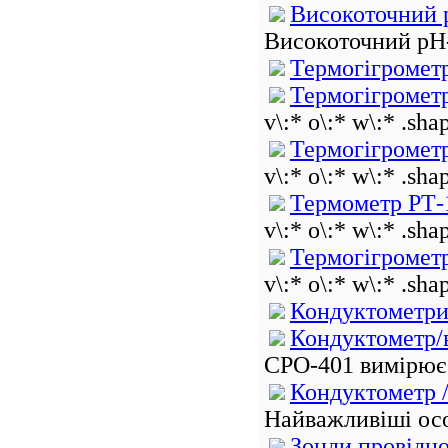
Високоточний 
Високоточний pH-
Термогігромет
Термогігромет
v\:* o\:* w\:* .sha
Термогігромет
v\:* o\:* w\:* .sha
Термометр РТ-
v\:* o\:* w\:* .sha
Термогігромет
v\:* o\:* w\:* .sha
Кондуктометр
Кондуктометр/
CPO-401 вимірює 
Кондуктометр 
Найважливіші осо
Зонди провідно