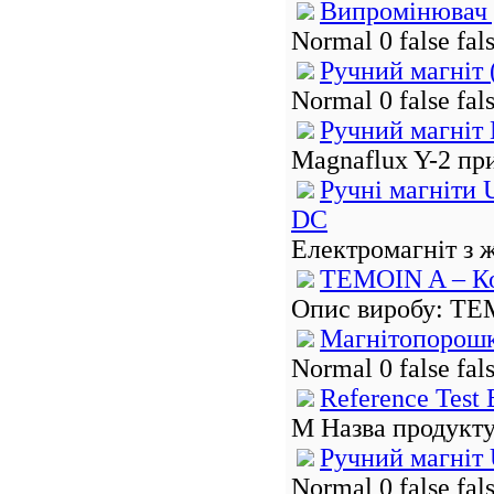
Випромінювач 
Normal 0 false fa
Ручний магніт 
Normal 0 false fa
Ручний магніт 
Magnaflux Y-2 пр
Ручні магніти
DC
Електромагніт з ж
TEMOIN A – Ко
Опис виробу: TEM
Магнітопорош
Normal 0 false fa
Reference Test 
М Назва продукту:
Ручний магніт
Normal 0 false fa