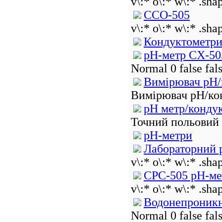
v\:* o\:* w\:* .sha
ССО-505
v\:* o\:* w\:* .sha
Кондуктометри
рН-метр CX-50
Normal 0 false f
Вимірювач pH/
Вимірювач pH/кон
pH метр/конду
Точний польовий і
pH-метри
Лабораторний 
v\:* o\:* w\:* .sha
СРС-505 рН-ме
v\:* o\:* w\:* .sha
Водонепроникн
Normal 0 false f