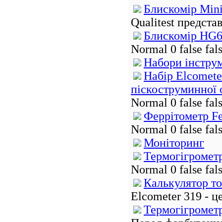
Блискомір Min
Qualitest предста
Блискомір HG
Normal 0 false fa
Набори інстру
Набір Elcomete
піскоструминної 
Normal 0 false fa
Феррітометр Fe
Normal 0 false fa
Моніторинг
Термогігрометр
Normal 0 false fa
Калькулятор то
Elcometer 319 - ц
Термогігрометр