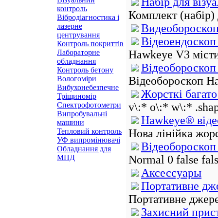
Набір для візу
контроль
Комплект (набір) 
Вібродіагностика і
лазерне
Видеобороско
центрування
Відеоендоско
Контроль покриттів
Лабораторне
Hawkeye V3 містит
обладнання
Відеобороскоп
Контроль бетону
Вологоміри
Відеобороскоп Ha
Вибухонебезпечне
Жорсткі багато
Тріщиномір
Спектрофотометри
v\:* o\:* w\:* .sha
Випробувальні
Hawkeye® віде
машини
Тепловий контроль
Нова лінійка жорс
УФ випромінювачі
Відеобороско
Обладнання для
МПД
Normal 0 false fa
Аксессуары
Портативне дж
Портативне джерел
Захисний прис