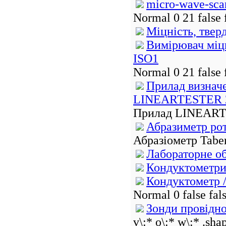
micro-wave-sca
Normal 0 21 fals
Міцність, тверд
Вимірювач міцн
ISO1
Normal 0 21 false
Прилад визнач
LINEARTESTER 
Прилад LINEARTE
Абразиметр рот
Абразіометр Tabe
Лабораторне о
Кондуктометр
Кондуктометр 
Normal 0 false f
Зонди провідно
v\:* o\:* w\:* .sha