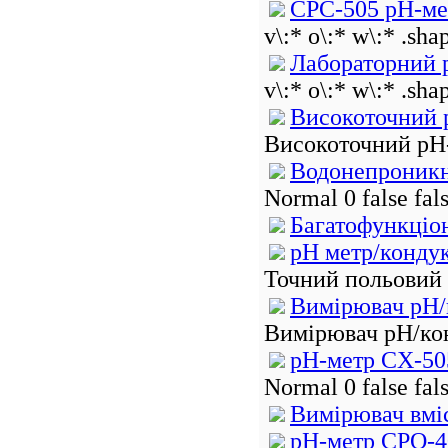
СРС-505 рН-ме
v\:* o\:* w\:* .sha
Лабораторний 
v\:* o\:* w\:* .sha
Високоточний 
Високоточний pH-
Водонепроникн
Normal 0 false f
Багатофункціо
pH метр/конду
Точний польовий і
Вимірювач pH/
Вимірювач pH/кон
рН-метр CX-50
Normal 0 false f
Вимірювач вмі
рН-метр CPО-4