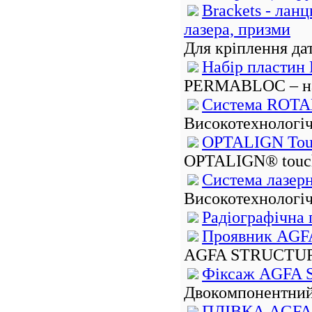
Brackets - ланц
лазера, призми
Для кріплення дат
Набір пласти
PERMABLOC – наб
Система ROTA
Високотехнологіч
OPTALIGN Touc
OPTALIGN® touch 
Система лазер
Високотехнологіч
Радіографічна 
Проявник AG
AGFA STRUCTURIX
Фіксаж AGFA
Двокомпонентний 
ПЛІВКА AGFA