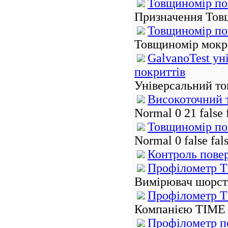
Товщиномір пок
Призначення Товщи
Товщиномір по
Товщиномір мокро
GalvanoTest ун
покриттів
Універсальний то
Високоточний 
Normal 0 21 false
Товщиномір пок
Normal 0 false fa
Контроль пове
Профілометр T
Вимірювач шорстк
Профілометр T
Компанією TIME 
Профілометр по