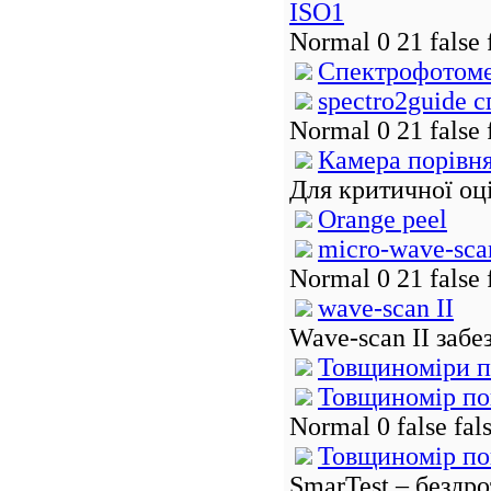
ISO1
Normal 0 21 false
Спектрофотом
spectro2guide 
Normal 0 21 fals
Камера порівня
Для критичної оці
Orange peel
micro-wave-sca
Normal 0 21 fals
wave-scan II
Wave-scan II забе
Товщиноміри п
Товщиномір пок
Normal 0 false f
Товщиномір пок
SmarTest – бездро