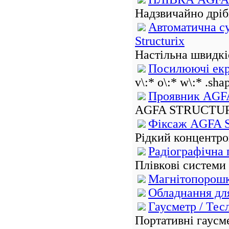
Надзвичайно дріб
Автоматична су
Structurix
Настільна швидкіс
Посилюючі ек
v\:* o\:* w\:* .sha
Проявник AG
AGFA STRUCTURIX
Фіксаж AGFA
Рідкий концентро
Радіографічна 
Плівкові системи 
Магнітопорошк
Обладнання д
Гаусметр / Тес
Портативні гаусме