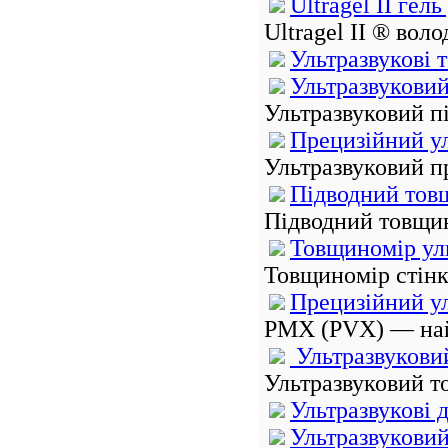
Ultragel II гел
Ultragel II ® вол
Ультразвукові
Ультразвукови
Ультразвуковий п
Прецизійний у
Ультразвуковий п
Підводний тов
Підводний товщин
Товщиномір ул
Товщиномір стінк
Прецизійний у
PMX (PVX) — най
Ультразвуковий
Ультразвуковий то
Ультразвукові 
Ультразвуковий