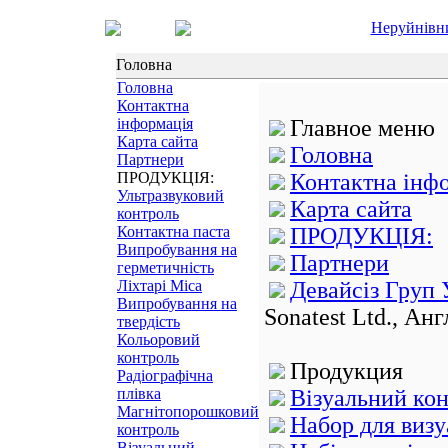
Неруйнівн
Головна
Головна
Контактна
інформація
Главное меню
Карта сайта
Головна
Партнери
ПРОДУКЦІЯ:
Контактна інф
Ультразвуковий
Карта сайта
контроль
Контактна паста
ПРОДУКЦІЯ:
Випробування на
Партнери
герметичність
Ліхтарі Mica
Девайсіз Груп 
Випробування на
Sonatest Ltd., Анг
твердість
Кольоровий
контроль
Продукция
Радіографічна
плівка
Візуальний ко
Магнітопорошковий
Набор для визу
контроль
Візуальний