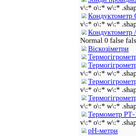
v\:* o\:* w\:* .sha
Кондуктометр 
v\:* o\:* w\:* .sha
Кондуктометр 
Normal 0 false f
Віскозіметри
Термогігромет
Термогігромет
v\:* o\:* w\:* .sha
Термогігромет
v\:* o\:* w\:* .sha
Термогігромет
v\:* o\:* w\:* .sha
Термометр РТ-
v\:* o\:* w\:* .sha
pH-метри