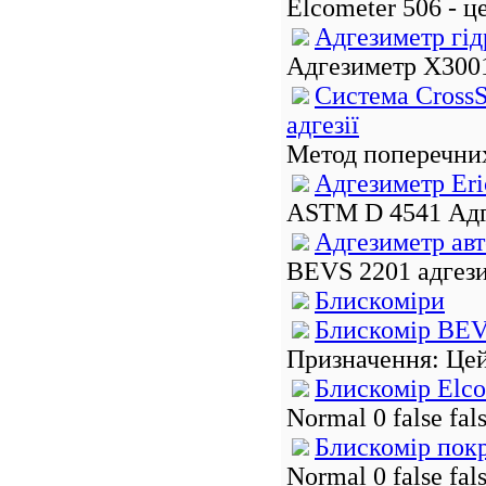
Elcometer 506 - ц
Адгезиметр гі
Адгезиметр Х3001 
Система CrossS
адгезії
Метод поперечних 
Адгезиметр Eri
ASTM D 4541 Адге
Адгезиметр ав
BEVS 2201 адгези
Блискоміри
Блискомір BEV
Призначення: Цей
Блискомір Elco
Normal 0 false fa
Блискомір покр
Normal 0 false fa