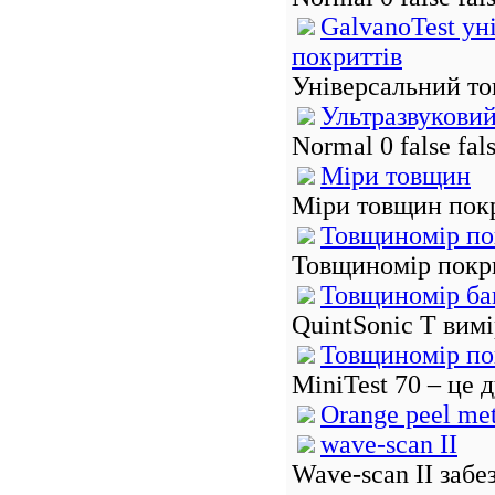
GalvanoTest ун
покриттів
Універсальний то
Ультразвуковий
Normal 0 false f
Міри товщин
Міри товщин покри
Товщиномір пок
Товщиномір покрит
Товщиномір баг
QuintSonic T вимі
Товщиномір пок
MiniTest 70 – це 
Orange peel me
wave-scan II
Wave-scan II забе