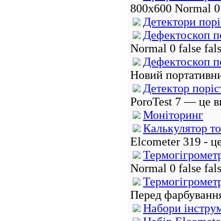
800x600 Normal 0 
Детектори порі
Дефектоскоп по
Normal 0 false f
Дефектоскоп по
Новий портативни
Детектор поріст
PoroTest 7 — це в
Моніторинг
Калькулятор то
Elcometer 319 - ц
Термогігрометр
Normal 0 false fa
Термогігрометр
Перед фарбування
Набори інстру