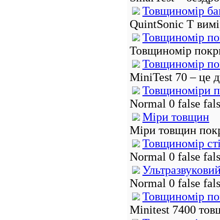
Товщиномір баг
QuintSonic T вимі
Товщиномір пок
Товщиномір покрит
Товщиномір пок
MiniTest 70 – це 
Товщиноміри по
Normal 0 false f
Міри товщин
Міри товщин покри
Товщиномір сті
Normal 0 false f
Ультразвуковий
Normal 0 false f
Товщиномір пок
Minitest 7400 тов