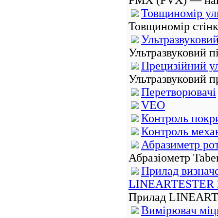
PMX (PVX) — най
Товщиномір ул
Товщиномір стінк
Ультразвукови
Ультразвуковий п
Прецизійний у
Ультразвуковий п
Перетворювачі
VEO
Контроль покри
Контроль меха
Абразиметр рот
Абразіометр Tabe
Прилад визнач
LINEARTESTER 
Прилад LINEARTE
Вимірювач міцн