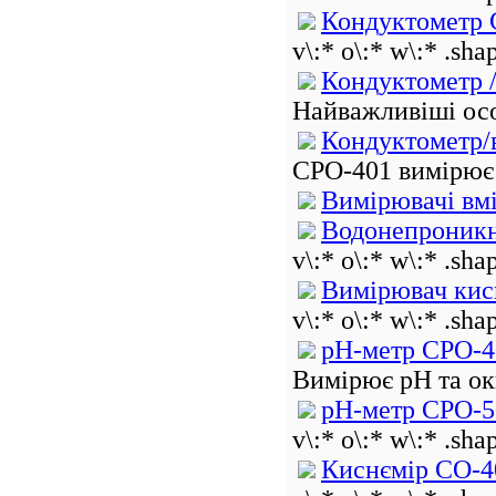
Кондуктометр 
v\:* o\:* w\:* .sha
Кондуктометр 
Найважливіші осо
Кондуктометр/
CPO-401 вимірює 
Вимірювачі вм
Водонепроникн
v\:* o\:* w\:* .sha
Вимірювач кис
v\:* o\:* w\:* .sha
рН-метр CPО-4
Вимірює рН та ок
рН-метр CPО-5
v\:* o\:* w\:* .sha
Киснємір CО-4