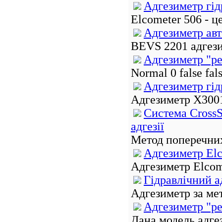
Адгезиметр гід
Elcometer 506 - ц
Адгезиметр ав
BEVS 2201 адгези
Адгезиметр "р
Normal 0 false f
Адгезиметр гі
Адгезиметр Х3001 
Система CrossS
адгезії
Метод поперечних 
Адгезиметр Elc
Адгезиметр Elcome
Гідравлічний 
Адгезиметр за мет
Адгезиметр "р
Дана модель адге