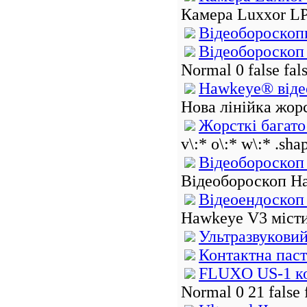
Камера Luxxor L
Відеобороскоп
Відеобороско
Normal 0 false fa
Hawkeye® віде
Нова лінійка жорс
Жорсткі багато
v\:* o\:* w\:* .sha
Відеобороскоп
Відеобороскоп Ha
Відеоендоско
Hawkeye V3 містит
Ультразвуковий
Контактна паст
FLUXO US-1 ко
Normal 0 21 false