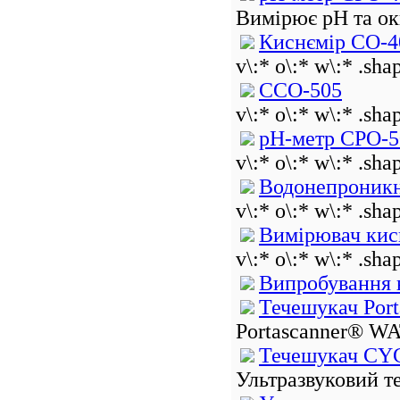
Вимірює рН та ок
Киснємір CО-4
v\:* o\:* w\:* .sha
ССО-505
v\:* o\:* w\:* .sha
рН-метр CPО-5
v\:* o\:* w\:* .sha
Водонепроникн
v\:* o\:* w\:* .sha
Вимірювач кис
v\:* o\:* w\:* .sha
Випробування 
Течешукач Port
Portascanner® WA
Течешукач C
Ультразвуковий те