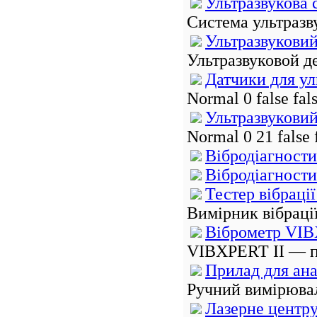
Ультразвукова 
Система ультразв
Ультразвукови
Ультразвуковой де
Датчики для ул
Normal 0 false fa
Ультразвукови
Normal 0 21 fals
Вібродіагности
Вібродіагност
Тестер вібраці
Вимірник вібраці
Віброметр VIB
VIBXPERT II — по
Прилад для ан
Ручний вимірювал
Лазерне центр