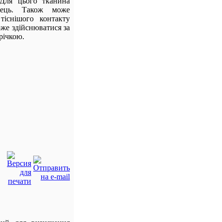
 Для цього тканина
лець. Також може
існішого контакту
оже здійснюватися за
річкою.