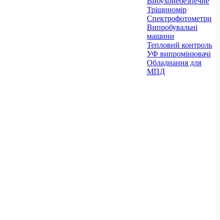
Вибухонебезпечне
Тріщиномір
Спектрофотометри
Випробувальні
машини
Тепловий контроль
УФ випромінювачі
Обладнання для
МПД