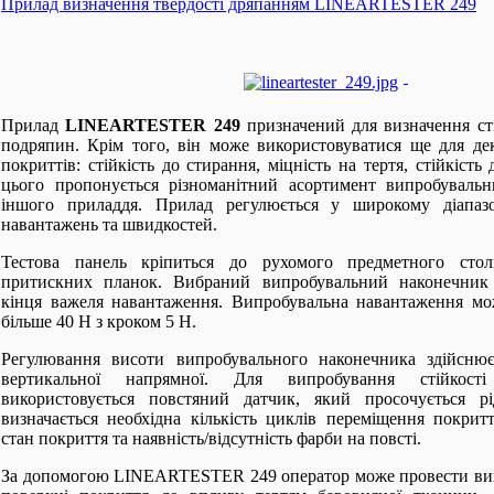
Прилад визначення твердості дряпанням LINEARTESTER 249
Прилад
LINEARTESTER 249
призначений для визначення сті
подряпин. Крім того, він може використовуватися ще для де
покриттів: стійкість до стирання, міцність на тертя, стійкість
цього пропонується різноманітний асортимент випробувальн
іншого приладдя. Прилад регулюється у широкому діапаз
навантажень та швидкостей.
Тестова панель кріпиться до рухомого предметного сто
притискних планок. Вибраний випробувальний наконечник
кінця важеля навантаження. Випробувальна навантаження мо
більше 40 Н з кроком 5 Н.
Регулювання висоти випробувального наконечника здійсню
вертикальної напрямної. Для випробування стійкост
використовується повстяний датчик, який просочується р
визначається необхідна кількість циклів переміщення покрит
стан покриття та наявність/відсутність фарби на повсті.
За допомогою LINEARTESTER 249 оператор може провести вип