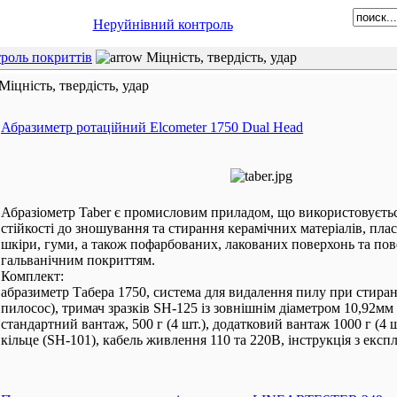
Неруйнівний контроль
роль покриттів
Міцність, твердість, удар
Міцність, твердість, удар
Абразиметр ротаційний Elcometer 1750 Dual Head
Абразіометр Taber є промисловим приладом, що використовуєтьс
стійкості до зношування та стирання керамічних матеріалів, плас
шкіри, гуми, а також пофарбованих, лакованих поверхонь та пов
гальванічним покриттям.
Комплект:
абразиметр Табера 1750, система для видалення пилу при стира
пилосос), тримач зразків SH-125 із зовнішнім діаметром 10,92мм (
стандартний вантаж, 500 г (4 шт.), додатковий вантаж 1000 г (4 
кільце (SH-101), кабель живлення 110 та 220В, інструкція з експл