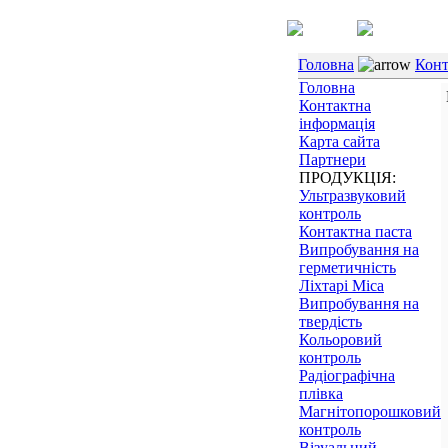
Головна
Конт
Головна
Контактна
інформація
Карта сайта
Партнери
ПРОДУКЦІЯ:
Ультразвуковий
контроль
Контактна паста
Випробування на
герметичність
Ліхтарі Mica
Випробування на
твердість
Кольоровий
контроль
Радіографічна
плівка
Магнітопорошковий
контроль
Візуальний