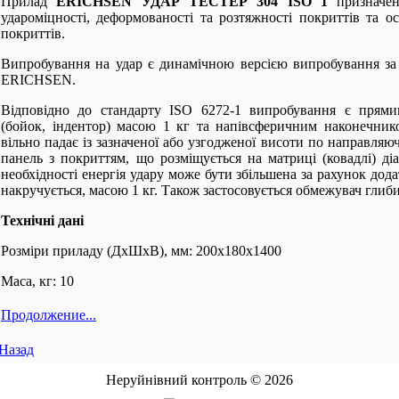
Прилад
ERICHSEN УДАР ТЕСТЕР 304 ISO 1
призначен
удароміцності, деформованості та розтяжності покриттів та ос
покриттів.
Випробування на удар є динамічною версією випробування з
ERICHSEN.
Відповідно до стандарту ISO 6272-1 випробування є прям
(бойок, індентор) масою 1 кг та напівсферичним наконечник
вільно падає із зазначеної або узгодженої висоти по направляюч
панель з покриттям, що розміщується на матриці (ковадлі) д
необхідності енергія удару може бути збільшена за рахунок дод
накручується, масою 1 кг. Також застосовується обмежувач глиби
Технічні дані
Розміри приладу (ДхШхВ), мм: 200х180х1400
Маса, кг: 10
Продолжение...
Назад
Неруйнівний контроль © 2026