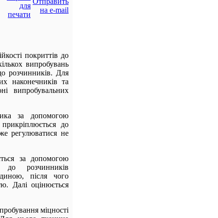
йкості покриттів до
кількох випробувань
 до розчинників. Для
их наконечників та
оні випробувальних
лика за допомогою
 прикріплюється до
же регулюватися не
ється за допомогою
і до розчинників
ідиною, після чого
тю. Далі оцінюється
робування міцності