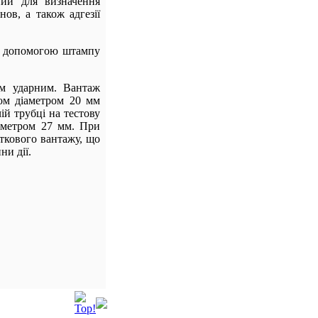
ий для визначення
нов, а також адгезії
а допомогою штампу
им ударним. Вантаж
ом діаметром 20 мм
ій трубці на тестову
іаметром 27 мм. При
аткового вантажу, що
ни дії.