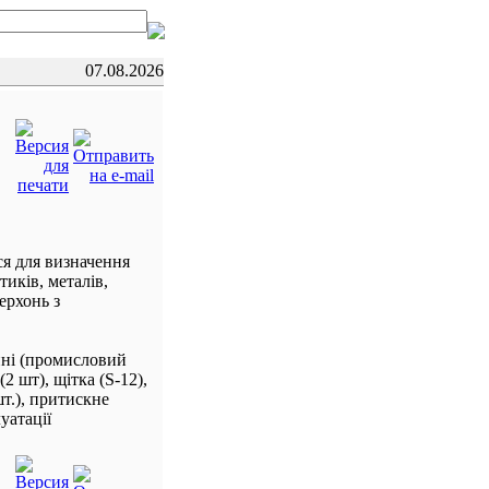
07.08.2026
я для визначення
тиків, металів,
ерхонь з
нні (промисловий
2 шт), щітка (S-12),
шт.), притискне
уатації