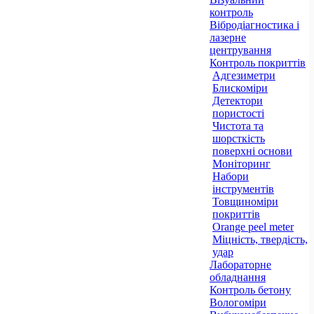
контроль
Вібродіагностика і
лазерне
центрування
Контроль покриттів
Адгезиметри
Блискоміри
Детектори
пористості
Чистота та
шорсткість
поверхні основи
Моніторинг
Набори
інструментів
Товщиноміри
покриттів
Orange peel meter
Міцність, твердість,
удар
Лабораторне
обладнання
Контроль бетону
Вологоміри