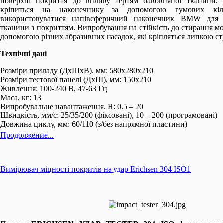
поверхні покриття до впливу тертям бавовняної тканини.
кріпиться на наконечнику за допомогою гумових кі
використовуватися напівсферичний наконечник BMW для т
тканини з покриттям. Випробування на стійкість до стирання м
допомогою різних абразивних насадок, які кріпляться липкою ст
Технічні дані
Розміри приладу (ДхШхВ), мм: 580х280х210
Розміри тестової панелі (ДхШ), мм: 150х210
Живлення: 100-240 В, 47-63 Гц
Маса, кг: 13
Випробувальне навантаження, Н: 0.5 – 20
Швидкість, мм/с: 25/35/200 (фіксовані), 10 – 200 (програмовані)
Довжина циклу, мм: 60/110 (з/без напрямної пластини)
Продолжение...
Вимірювач міцності покритів на удар Erichsen 304 ISO1