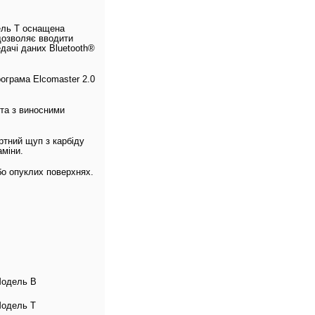
ель T оснащена
 дозволяє вводити
дачі даних Bluetooth®
ограма Elcomaster 2.0
та з виносними
ртний щуп з карбіду
міни.
бо опуклих поверхнях.
Модель B
Модель T