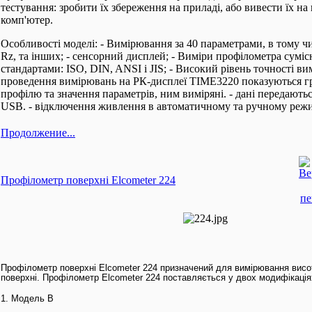
тестування: зробити їх збереження на приладі, або вивести їх н
комп'ютер.
Особливості моделі: - Вимірювання за 40 параметрами, в тому чис
Rz, та інших; - сенсорний дисплей; - Виміри профілометра суміс
стандартами: ISO, DIN, ANSI і JIS; - Високий рівень точності ви
проведення вимірювань на РК-дисплеї TIME3220 показуються г
профілю та значення параметрів, ним виміряні. - дані передають
USB. - відключення живлення в автоматичному та ручному реж
Продолжение...
Профілометр поверхні Elcometer 224
Профілометр поверхні Elcometer 224 призначений для вимірювання висо
поверхні. Профілометр Elcometer 224 поставляється у двох модифікація
1. Модель B