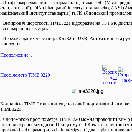
- Профіломір сумісний з чотирма стандартами: ISO (Міжнародна о
стандартизації), DIN (Німецький інститут стандартів), ANSI (А
національний інститут стандартів) та JIS (Японський промислов
- Вимірювач шорсткості TIME3221 відображає на TFT РК-диспле
всі виміряні параметри.
- Передача даних через порт RS232 та USB; Автоматичне та руч
живлення.
Продолжение...
Профілометр TIME 3220
Компанією TIME Group випущено новий портативний вимірюва
TIME3220.
За допомогою профілометра TIME3220 можна проводити вимір ш
підставі обраної методики. При цьому на РК екрані пристрою чі
профілю і всі параметри, які він виміряв. Є два варіанти викорис