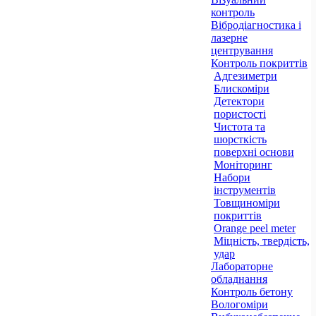
контроль
Вібродіагностика і
лазерне
центрування
Контроль покриттів
Адгезиметри
Блискоміри
Детектори
пористості
Чистота та
шорсткість
поверхні основи
Моніторинг
Набори
інструментів
Товщиноміри
покриттів
Orange peel meter
Міцність, твердість,
удар
Лабораторне
обладнання
Контроль бетону
Вологоміри