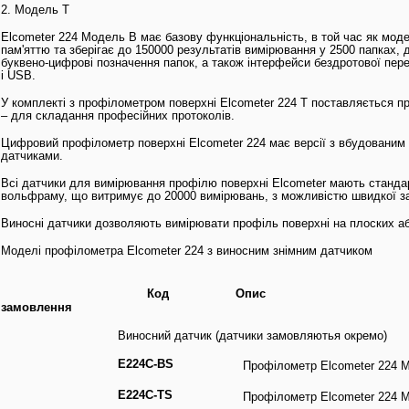
2. Модель Т
Elcometer 224 Модель B має базову функціональність, в той час як мод
пам'яттю та зберігає до 150000 результатів вимірювання у 2500 папках,
буквено-цифрові позначення папок, а також інтерфейси бездротової пере
і USB.
У комплекті з профілометром поверхні Elcometer 224 Т поставляється пр
– для складання професійних протоколів.
Цифровий профілометр поверхні Elcometer 224 має версії з вбудованим 
датчиками.
Всі датчики для вимірювання профілю поверхні Elcometer мають станда
вольфраму, що витримує до 20000 вимірювань, з можливістю швидкої за
Виносні датчики дозволяють вимірювати профіль поверхні на плоских а
Моделі профілометра Elcometer 224 з виносним знімним датчиком
Код
Опис
замовлення
Виносний датчик (датчики замовляютья окремо)
E224C-BS
Профілометр Elcometer 224 
E224C-TS
Профілометр Elcometer 224 