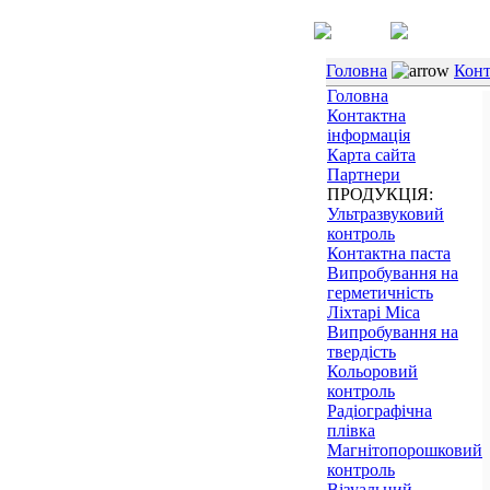
Головна
Конт
Головна
Контактна
інформація
Карта сайта
Партнери
ПРОДУКЦІЯ:
Ультразвуковий
контроль
Контактна паста
Випробування на
герметичність
Ліхтарі Mica
Випробування на
твердість
Кольоровий
контроль
Радіографічна
плівка
Магнітопорошковий
контроль
Візуальний