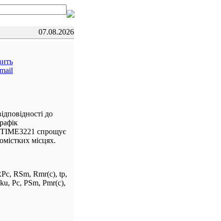
07.08.2026
ідповідності до
рафік
к TIME3221 спрощує
омістких місцях.
Pc, RSm, Rmr(c), tp,
ku, Pc, PSm, Pmr(c),