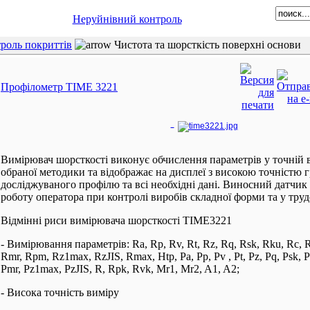
Неруйнівний контроль
роль покриттів
Чистота та шорсткість поверхні основи
Профілометр TIME 3221
Вимірювач шорсткості виконує обчислення параметрів у точній в
обраної методики та відображає на дисплеї з високою точністю г
досліджуваного профілю та всі необхідні дані. Виносний датчи
роботу оператора при контролі виробів складної форми та у труд
Відмінні риси вимірювача шорсткості TIME3221
- Вимірювання параметрів: Ra, Rp, Rv, Rt, Rz, Rq, Rsk, Rku, Rc, R
Rmr, Rpm, Rz1max, RzJIS, Rmax, Htp, Pa, Pp, Pv , Pt, Pz, Pq, Psk, P
Pmr, Pz1max, PzJIS, R, Rpk, Rvk, Mr1, Mr2, A1, A2;
- Висока точність виміру