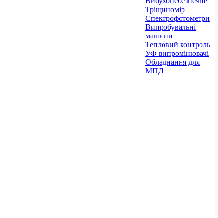
Вибухонебезпечне
Тріщиномір
Спектрофотометри
Випробувальні
машини
Тепловий контроль
УФ випромінювачі
Обладнання для
МПД