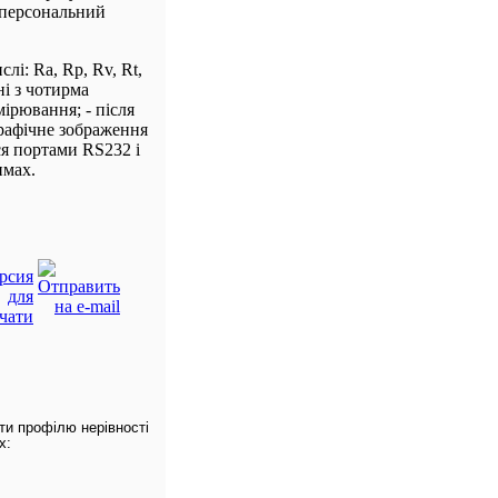
а персональний
лі: Ra, Rp, Rv, Rt,
ні з чотирма
мірювання; - після
рафічне зображення
ся портами RS232 і
имах.
ти профілю нерівності
х: