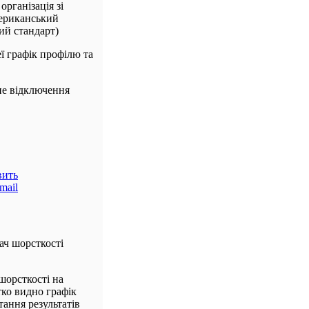
рганізація зі
мериканський
ий стандарт)
ї графік профілю та
не відключення
ч шорсткості
орсткості на
тко видно графік
тання результатів