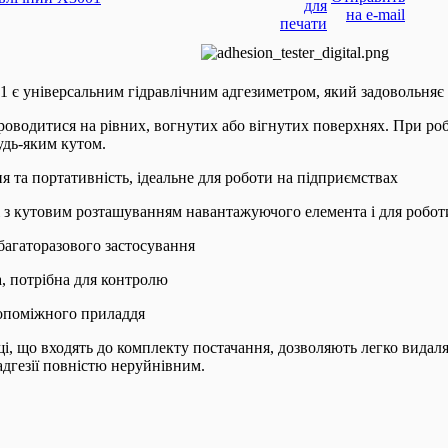
 є універсальним гідравлічним адгезиметром, який задовольняє 
оводитися на рівних, вогнутих або вігнутих поверхнях. При ро
удь-яким кутом.
я та портативність, ідеальне для роботи на підприємствах
і з кутовим розташуванням навантажуючого елемента і для робо
 багаторазового застосування
, потрібна для контролю
допоміжного приладдя
іщі, що входять до комплекту постачання, дозволяють легко видал
адгезії повністю неруйнівним.