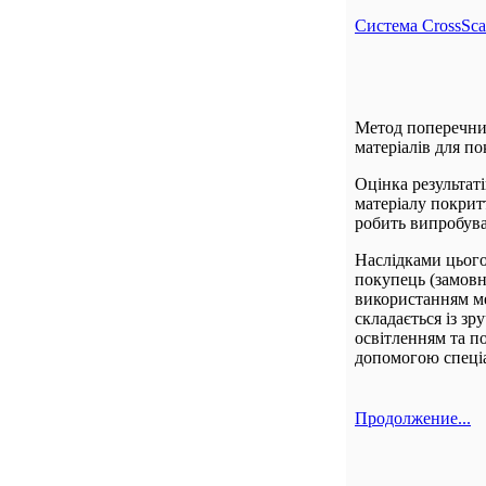
Система CrossSca
Метод поперечних
матеріалів для по
Оцінка результаті
матеріалу покрит
робить випробува
Наслідками цього
покупець (замовн
використанням ме
складається із з
освітленням та п
допомогою спеціа
Продолжение...