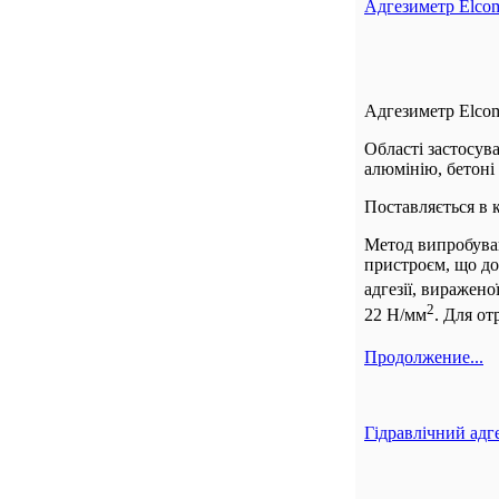
Адгезиметр Elcom
Адгезиметр Elcom
Області застосув
алюмінію, бетоні
Поставляється в 
Метод випробува
пристроєм, що до
адгезії, виражено
2
22 Н/мм
. Для о
Продолжение...
Гідравлічний адг