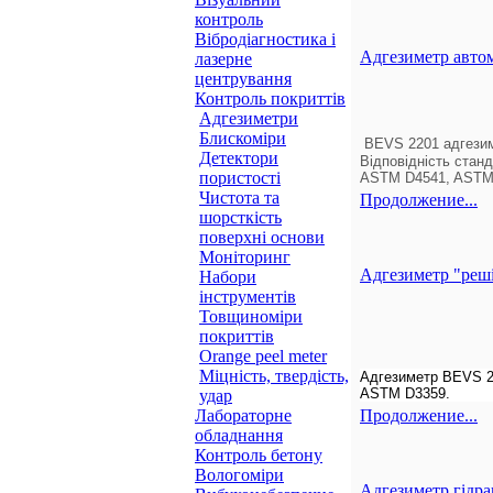
контроль
Вібродіагностика і
Адгезиметр авт
лазерне
центрування
Контроль покриттів
Адгезиметри
Блискоміри
BEVS
2201 адгезим
Детектори
Відповідність стан
пористості
ASTM D4541, ASTM D
Чистота та
Продолжение...
шорсткість
поверхні основи
Моніторинг
Адгезиметр "реш
Набори
інструментів
Товщиноміри
покриттів
Orange peel meter
Міцність, твердість,
Адгезиметр
BEVS
2
ASTM D3359.
удар
Лабораторне
Продолжение...
обладнання
Контроль бетону
Вологоміри
Адгезиметр гідр