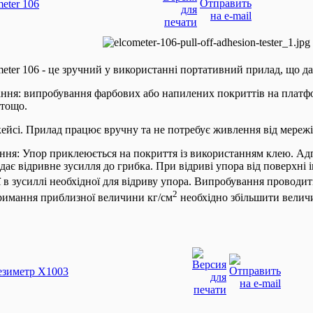
eter 106
eter 106 - це зручний у використанні портативний прилад, що дає
ання: випробування фарбових або напилених покриттів на платфор
 тощо.
кейсі. Прилад працює вручну та не потребує живлення від мережі
ння: Упор приклеюється на покриття із використанням клею. 
дає відривне зусилля до грибка. При відриві упора від поверхні 
ї в зусиллі необхідної для відриву упора. Випробування проводит
2
тримання приблизної величини кг/см
необхідно збільшити велич
езиметр X1003