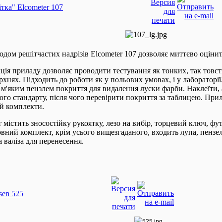
тка" Elcometer 107
тодом решітчастих надрізів Elcometer 107 дозволяє миттєво оцінит
ція приладу дозволяє проводити тестування як тонких, так товст
хнях. Підходить до роботи як у польових умовах, і у лабораторії
 м'яким пензлем покриття для видалення луски фарби. Наклеїти, а
ого стандарту, після чого перевірити покриття за таблицею. Прил
й комплекти.
містить зносостійку рукоятку, лезо на вибір, торцевий ключ, фут
овний комплект, крім усього вищезгаданого, входить лупа, пензел
 валіза для перенесення.
sen 525