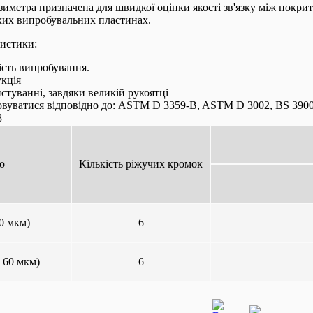
зиметра призначена для швидкої оцінки якості зв'язку між покри
ких випробувальних пластинах.
ристики:
ість випробування.
укція
истуванні, завдяки великій рукоятці
вуватися відповідно до: ASTM D 3359-B, ASTM D 3002, BS 3900
8
о
Кількість ріжучих кромок
0 мкм)
6
 60 мкм)
6