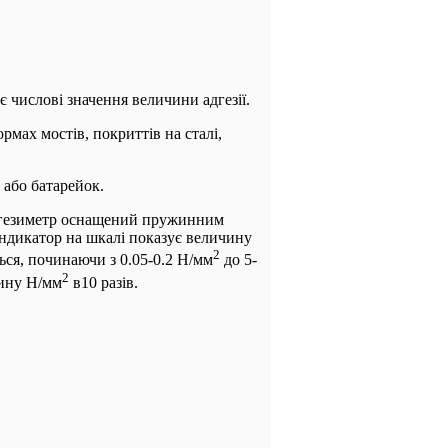
 числові значення величини адгезії.
мах мостів, покриттів на сталі,
 або батарейок.
Адгезиметр оснащений пружинним
індикатор на шкалі показує величину
2
ься, починаючи з 0.05-0.2 Н/мм
до 5-
2
ину Н/мм
в10 разів.