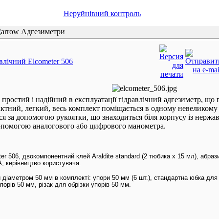
Неруйнівний контроль
Адгезиметри
влічний Elcometer 506
е простий і надійний в експлуатації гідравлічний адгезиметр, що
актний, легкий, весь комплект поміщається в одному невеликому 
я за допомогою рукоятки, що знаходиться біля корпусу із нержаві
допомогою аналогового або цифрового манометра.
er 506, двокомпонентний клей Araldite standard (2 тюбика x 15 мл), абра
A, керівництво користувача.
 діаметром 50 мм в комплекті: упори 50 мм (6 шт.), стандартна юбка для
упорів 50 мм, різак для обрізки упорів 50 мм.