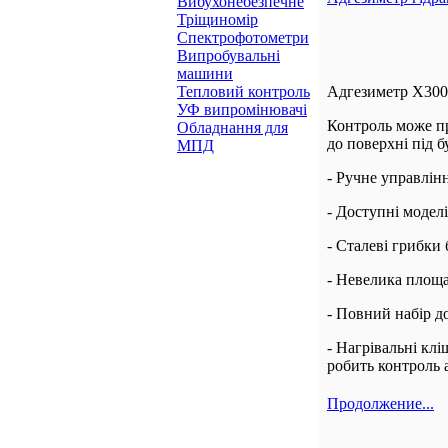
Вибухонебезпечне
Тріщиномір
Спектрофотометри
Випробувальні
машини
Тепловий контроль
Адгезиметр Х3001
УФ випромінювачі
Контроль може пр
Обладнання для
до поверхні під б
МПД
- Ручне управлінн
- Доступні модел
- Сталеві грибки
- Невелика площа
- Повний набір 
- Нагрівальні кл
робить контроль 
Продолжение...