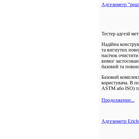
Адгезиметр "реші
Тестер адгезії ме
Надійна конструк
та вигнутих повер
насічок очистити
вимог застосован
базовий та повни
Базовий комплект 
користувача. В п
ASTM або ISO) та
Продолжение...
Адгезиметр Erich