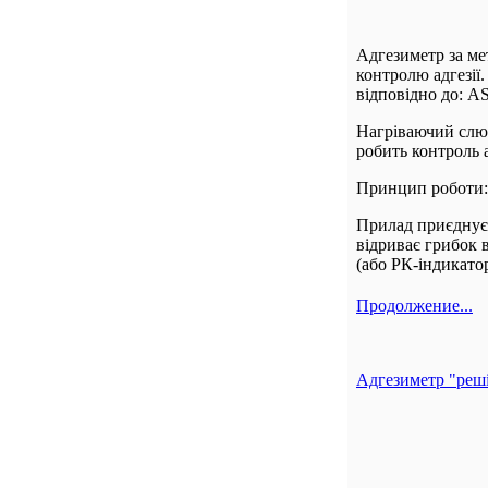
Адгезиметр за ме
контролю адгезії
відповідно до: A
Нагріваючий слюс
робить контроль 
Принцип роботи:
Прилад приєднуєт
відриває грибок в
(або РК-індикатор
Продолжение...
Адгезиметр "реш