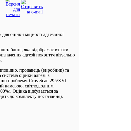
для оцінки міцності адгезійної
ою таблиці, яка відображає втрати
изначення адгезії покриття візуально
.
дповідно, продавець (виробник) та
система оцінки адгезії з
 цю проблему. CrossScan 295/XVI
ний камерою, світлодіодним
00%). Оцінка відбувається за
ить до комплекту постачання).