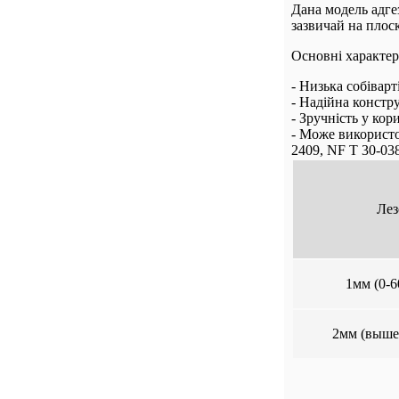
Дана модель адге
зазвичай на плос
Основні характе
- Низька собіварт
- Надійна констр
- Зручність у кор
- Може використо
2409, NF T 30-03
Лез
1мм (0-6
2мм (выше