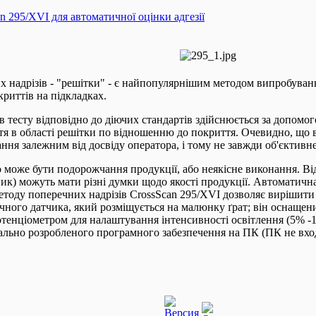
n 295/XVI для автоматичної оцінки адгезії
 надрізів - "решітки" - є найпопулярнішим методом випробувань 
криттів на підкладках.
в тесту відповідно до діючих стандартів здійснюється за допомог
тя в області решітки по відношенню до покриття. Очевидно, що в
ння залежним від досвіду оператора, і тому не завжди об'єктивне
 може бути подорожчання продукції, або неякісне виконання. Ві
ик) можуть мати різні думки щодо якості продукції. Автоматична 
тоду поперечних надрізів CrossScan 295/XVI дозволяє вирішити
ручного датчика, який розміщується на малюнку ґрат; він оснаще
отенціометром для налаштування інтенсивності освітлення (5% -1
льно розробленого програмного забезпечення на ПК (ПК не вход