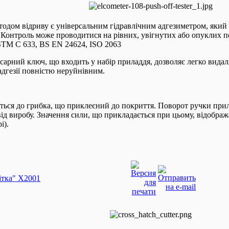
тодом відриву є універсальним гідравлічним адгезиметром, який
. Контроль може проводитися на рівних, увігнутих або опуклих
STM C 633, BS EN 24624, ISO 2063
арний ключ, що входить у набір приладдя, дозволяє легко видал
адгезії повністю неруйнівним.
ься до грибка, що приклеєний до покриття. Поворот ручки прил
ід виробу. Значення сили, що прикладається при цьому, відобража
і).
ітка" X2001