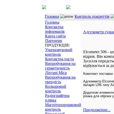
Головна
Контроль покриттів
Головна
Контактна
інформація
Адгезиметр гідра
Карта сайта
Партнери
ПРОДУКЦІЯ:
Ультразвуковий
Elcometer 506 - ц
контроль
відрив. Він комп
Контактна паста
Зусилля передєтьс
Випробування на
відбувається за 
герметичність
Ліхтарі Mica
Комплект поставки
Випробування на
Адгезиметр Elcomet
твердість
батареї LR6 типу A
Кольоровий
контроль
Додаткові елементи
Радіографічна
різака для обрізки 
плівка
Магнітопорошковий
контроль
Продолжение...
Візуальний