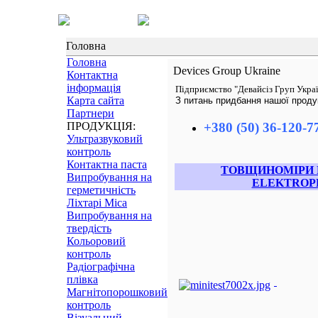
Головна
Головна
Devices Group Ukraine
Контактна
інформація
Підприємство "Девайсіз Груп Украї
Карта сайта
З питань придбання нашої продукц
Партнери
ПРОДУКЦІЯ:
+380 (50) 36-120-7
Ультразвуковий
контроль
Контактна паста
ТОВЩИНОМІРИ 
Випробування на
ELEKTROP
герметичність
Ліхтарі Mica
Випробування на
твердість
Кольоровий
контроль
Радіографічна
плівка
Магнітопорошковий
контроль
Візуальний