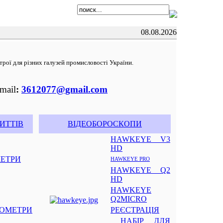
08.08.2026
трої для різних галузей промисловості України.
mail
:
3612077@gmail.com
ИТТІВ
ВІДЕОБОРОСКОПИ
HAWKEYE V3
HD
МЕТРИ
HAWKEYE PRO
HAWKEYE Q2
HD
HAWKEYE
Q2MICRO
ОМЕТРИ
РЕЄСТРАЦІЯ
НАБІР ДЛЯ