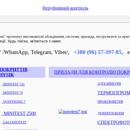
Неруйнівний контроль
на" пропонує високоякісні обладнання, системи, прилади, інструменти та прис
ії, будь ласка, зв'яжіться з нами:
7
/WhatsApp, Telegram, Viber/
,
+380 (96) 57-397-85
,
e
ПОКРИТТІВ
ПРИЛАДИ ДЛЯ КОНТРОЛЮ ПОКР
HYSIK
АДГЕЗИМЕТРИ
MINITEST 745
ТЕРМОГІГРО
MINITEST 70
QUINTSONIC 7
ПРОФІЛОМЕТРИ
MINITEST 2500
Д
ЕФЕКТОСКОПИ
СПЕКТРОФОТ
GALVANOTEST