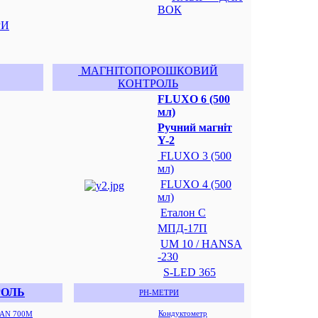
ВОК
РИ
МАГНІТОПОРОШКОВИЙ
КОНТРОЛЬ
FLUXO 6 (500
мл)
Ручний магніт
Y-2
FLUXO 3 (500
мл)
FLUXO 4 (500
мл)
Еталон С
МПД-17П
UM 10 / HANSA
-230
S-LED 365
РОЛЬ
РН-МЕТРИ
Кондуктометр
AN 700M