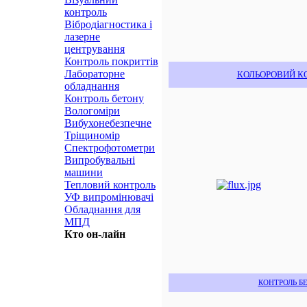
контроль
Вібродіагностика і
лазерне
центрування
Контроль покриттів
Лабораторне
КОЛЬОРОВИЙ К
обладнання
Контроль бетону
Вологоміри
Вибухонебезпечне
Тріщиномір
Спектрофотометри
Випробувальні
машини
Тепловий контроль
УФ випромінювачі
Обладнання для
МПД
Кто он-лайн
КОНТРОЛЬ Б