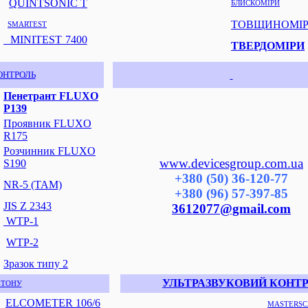
QUINTSONIC T
БЛИСКОМІРИ
ТОВЩИНОМІ
SMARTEST
MINITEST 7400
ТВЕРДОМІРИ
ОНТРОЛЬ
Пенетрант FLUXO
Р139
Проявник FLUXO
R175
Розчинник FLUXO
www.devicesgroup.com.ua
S190
+380 (50) 36-120-77
NR-5 (TAM)
+380 (96) 57-397-85
JIS Z 2343
3612077@gmail.com
WTP-1
WTP-2
Зразок типу 2
УЛЬТРАЗВУКОВИЙ КОНТ
ЕТОНУ
ELCOMETER 106/6
MASTERSC